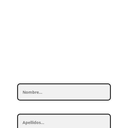
Nos dedicamos a entender tus ideas y
convertirlas en realidad, porque
tu
satisfacción es nuestro mayor objetivo
. Si
tienes una idea, compártela
con nosotros,
¡Estamos aquí para hacer que tu visión cobre
vida!
Contacta con nosotros
Su nombre:*
Sus apellidos:*